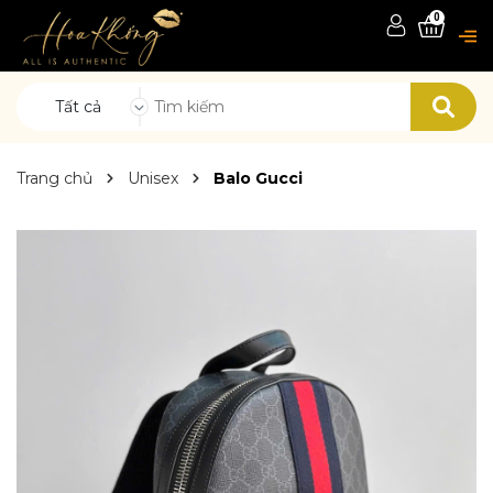
0
Tất cả
Trang chủ
Unisex
Balo Gucci