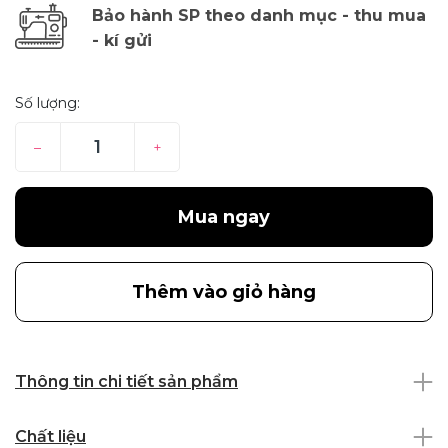
Bảo hành SP theo danh mục - thu mua
- kí gửi
Số lượng:
–
+
Mua ngay
Thêm vào giỏ hàng
Thông tin chi tiết sản phẩm
Chất liệu