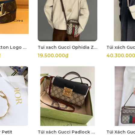
Belt Louis Vuitton Logo 3D
Tui xach Gucci Ophidia Zip Mini
₫
19.500.000₫
40.300.00
 Petit
Túi xách Gucci Padlock Top Handle
Túi Xách Guc