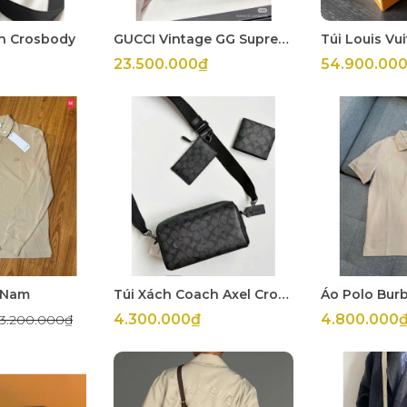
n Crosbody
GUCCI Vintage GG Supreme
Túi Louis Vu
23.500.000₫
54.900.00
 Nam
Túi Xách Coach Axel Crossbody Signature Canvas Sling Hycrid Bag
Áo Polo Bur
4.300.000₫
4.800.000
3.200.000₫