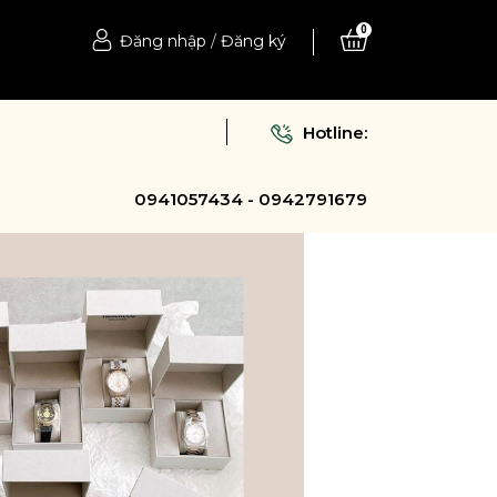
0
Đăng nhập
/
Đăng ký
Hotline:
0941057434 - 0942791679