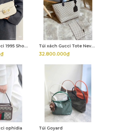
Túi xách Gucci 1995 Shoulder Small
Túi xách Gucci Tote Neverfull Mono Mix
0₫
32.800.000₫
ci ophidia
Túi Goyard