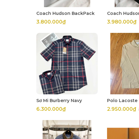
Coach Hudson BackPack
Coach Hudso
3.800.000₫
3.980.000₫
Sơ Mi Burberry Navy
Polo Lacoste
6.300.000₫
2.950.000₫