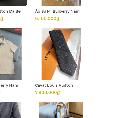
itton Da Bê
Áo Sơ Mi Burberry Nam
0₫
6.100.000₫
berry Nam
Cavat Louis Vuitton
₫
7.800.000₫