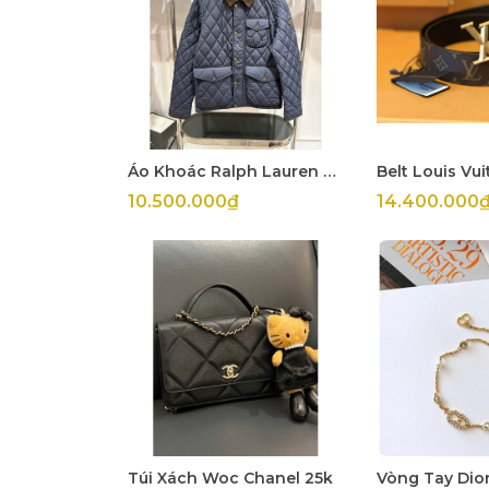
Áo Khoác Ralph Lauren Nam
10.500.000₫
14.400.000
Túi Xách Woc Chanel 25k
Vòng Tay Dior