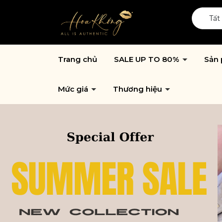
Tất
Trang chủ
SALE UP TO 80%
Sản
Mức giá
Thương hiệu