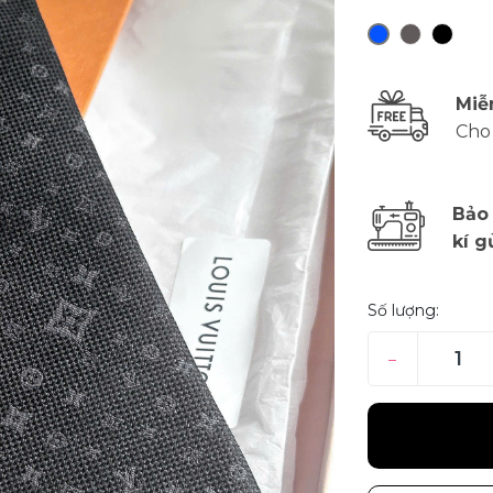
Miễ
Cho
Bảo
kí g
Số lượng:
–