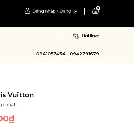
0
Đăng nhập
/
Đăng ký
Hotline:
0941057434 - 0942791679
is Vuitton
p nhật...
00₫