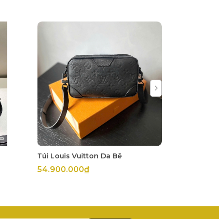
Túi Louis Vuitton Da Bê
Áo Sơ Mi B
54.900.000₫
6.100.000