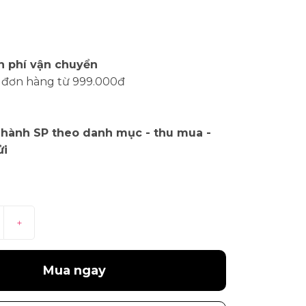
n phí vận chuyển
 đơn hàng từ 999.000đ
 hành SP theo danh mục - thu mua -
ửi
+
Mua ngay