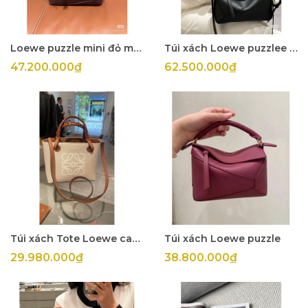
Loewe puzzle mini đỏ mận
Túi xách Loewe puzzlee small đen
47.200.000₫
62.500.000₫
Túi xách Tote Loewe canvas
Túi xách Loewe puzzle
29.980.000₫
38.800.000₫