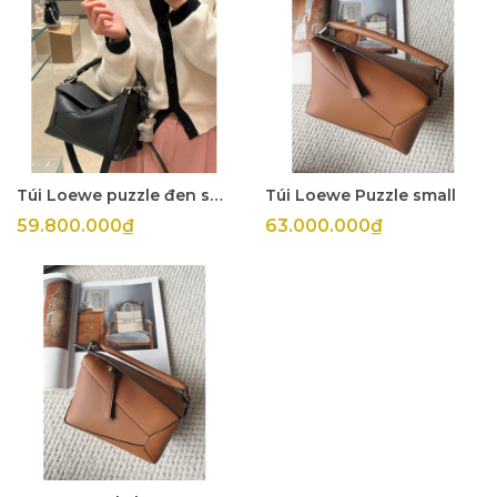
Túi Loewe puzzle đen small
Túi Loewe Puzzle small
59.800.000₫
63.000.000₫