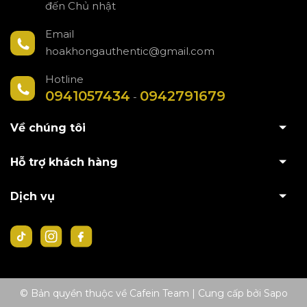
đến Chủ nhật
Email
hoakhongauthentic@gmail.com
Hotline
0941057434
0942791679
-
Về chúng tôi
Hỗ trợ khách hàng
Dịch vụ
© Bản quyền thuộc về Cafein Team
|
Cung cấp bởi
Sapo