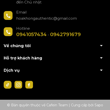
đến Chủ nhật
Email
hoakhongauthentic@gmail.com
Hotline
0941057434
0942791679
-
Về chúng tôi
Hỗ trợ khách hàng
Dịch vụ
© Bản quyền thuộc về Cafein Team
|
Cung cấp bởi
Sapo