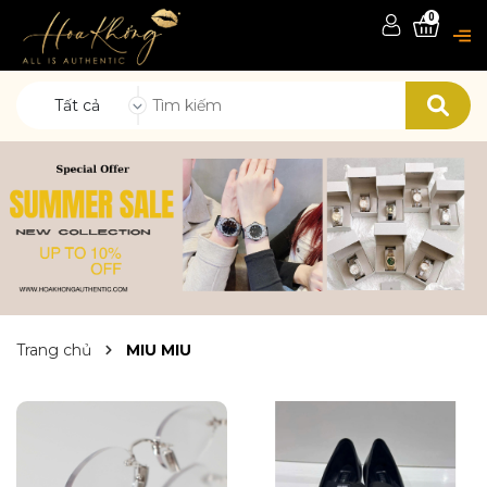
0
Tất cả
Trang chủ
MIU MIU