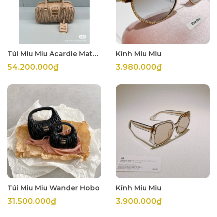
Túi Miu Miu Acardie Matelasse
Kính Miu Miu
54.200.000₫
3.980.000₫
Túi Miu Miu Wander Hobo
Kính Miu Miu
31.500.000₫
3.900.000₫