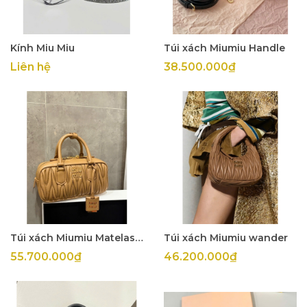
Kính Miu Miu
Túi xách Miumiu Handle
Liên hệ
38.500.000₫
Túi xách Miumiu Matelasse
Túi xách Miumiu wander
55.700.000₫
46.200.000₫