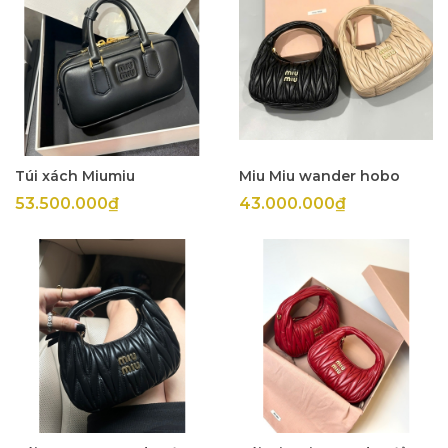
Túi xách Miumiu
Miu Miu wander hobo
53.500.000₫
43.000.000₫