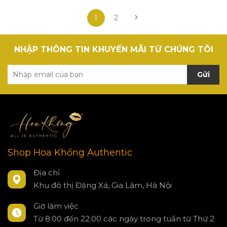
1
2
NHẬP THÔNG TIN KHUYẾN MÃI TỪ CHÚNG TÔI
Gửi
Shop Hoa Khổng Authentic
Địa chỉ
Khu đô thị Đặng Xá, Gia Lâm, Hà Nội
Giờ làm việc
Từ 8:00 đến 22:00 các ngày trong tuần từ Thứ 2