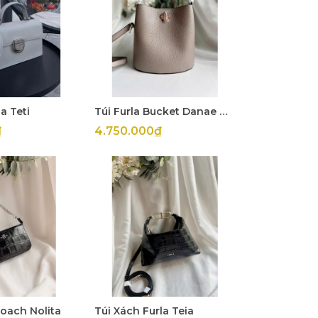
a Teti
Túi Furla Bucket Danae Mini
₫
4.750.000₫
Coach Nolita
Túi Xách Furla Teia