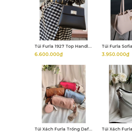
Túi Furla 1927 Top Handle Small
Túi Furla Sofi
6.600.000₫
3.950.000₫
Túi Xách Furla Trống Dafne