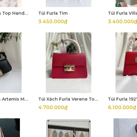
Túi Furla Sfera Top Handle New
Túi Furla Tim
Túi Furla Vil
3.450.000₫
3.400.000
Túi Xách Furla Artemis Mini
Túi Xách Furla Verene Top Handle
4.700.000₫
6.100.000₫