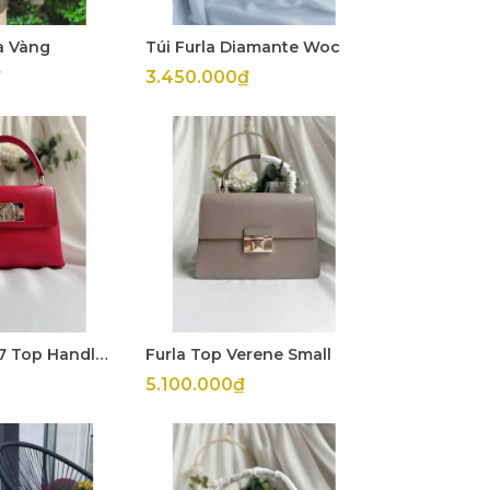
la Vàng
Túi Furla Diamante Woc
₫
3.450.000₫
Túi Furla 1927 Top Handle Mini Đỏ Đô
Furla Top Verene Small
5.100.000₫