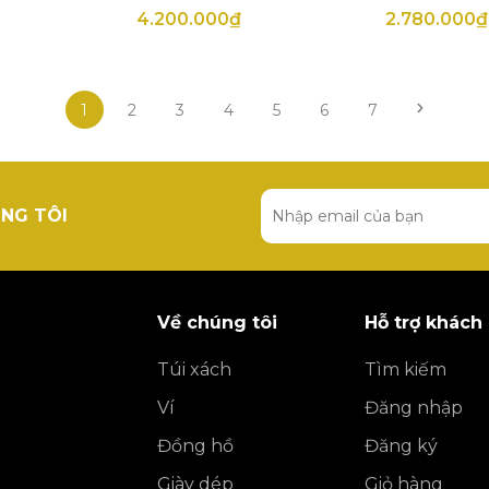
4.200.000₫
2.780.000₫
1
2
3
4
5
6
7
NG TÔI
Về chúng tôi
Hỗ trợ khách
Túi xách
Tìm kiếm
Ví
Đăng nhập
Đồng hồ
Đăng ký
Giày dép
Giỏ hàng