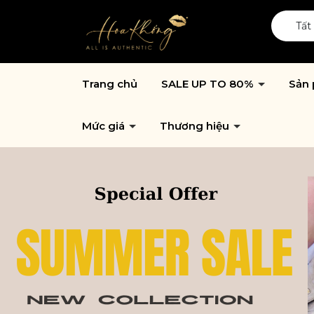
Tất
Trang chủ
SALE UP TO 80%
Sản
Mức giá
Thương hiệu