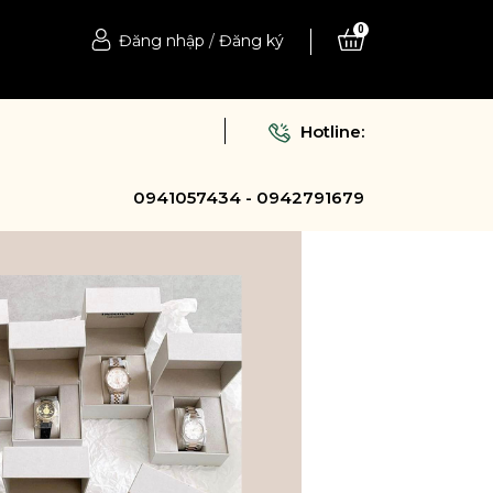
0
Đăng nhập
/
Đăng ký
Hotline:
0941057434 - 0942791679