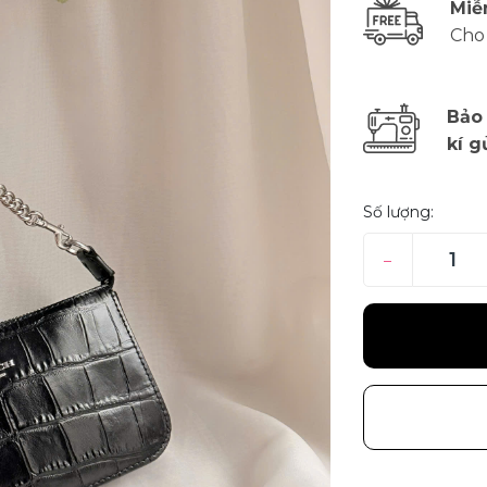
Miễ
Cho
Bảo
kí g
Số lượng:
–