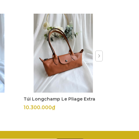
Túi Longchamp Le Pliage Extra
Túi Longch
10.300.000₫
11.800.00