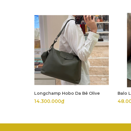
Longchamp Hobo Da Bê Olive
Balo 
14.300.000₫
48.0