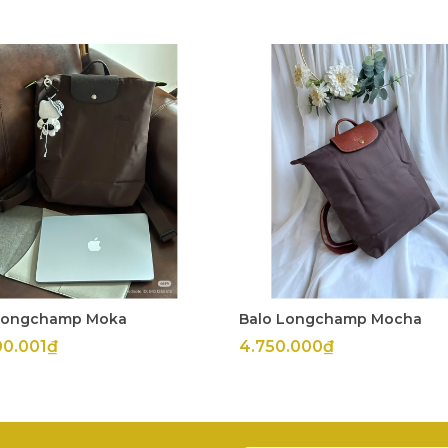
Longchamp Moka
Balo Longchamp Mocha
00.001₫
4.750.000₫