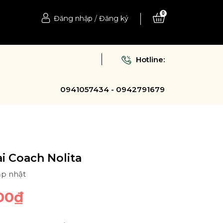
0
Đăng nhập
/
Đăng ký
Hotline:
0941057434 - 0942791679
ai Coach Nolita
ập nhật
00₫