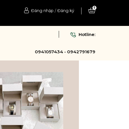
0
Đăng nhập
/
Đăng ký
Hotline:
0941057434 - 0942791679