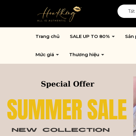
Tất
Trang chủ
SALE UP TO 80%
Sản
Mức giá
Thương hiệu