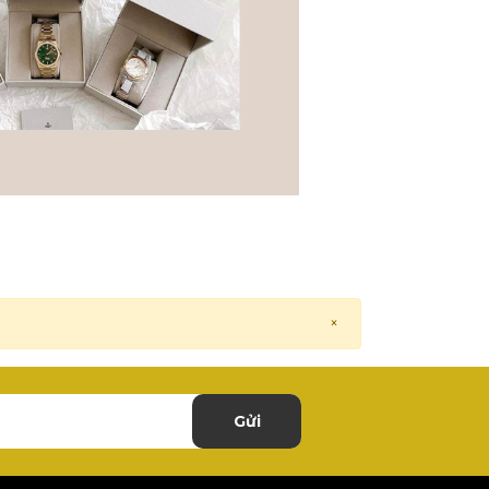
×
Gửi