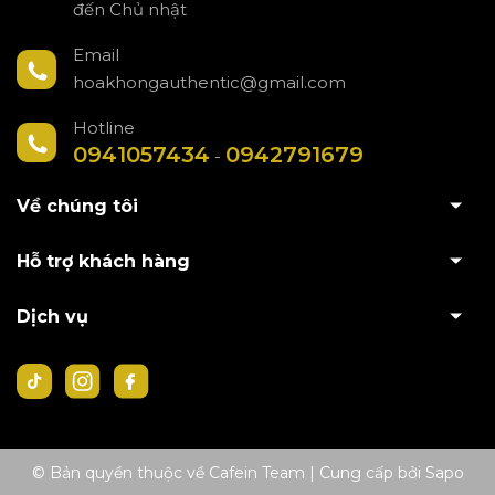
đến Chủ nhật
Email
hoakhongauthentic@gmail.com
Hotline
0941057434
0942791679
-
Về chúng tôi
Hỗ trợ khách hàng
Dịch vụ
© Bản quyền thuộc về Cafein Team
|
Cung cấp bởi
Sapo