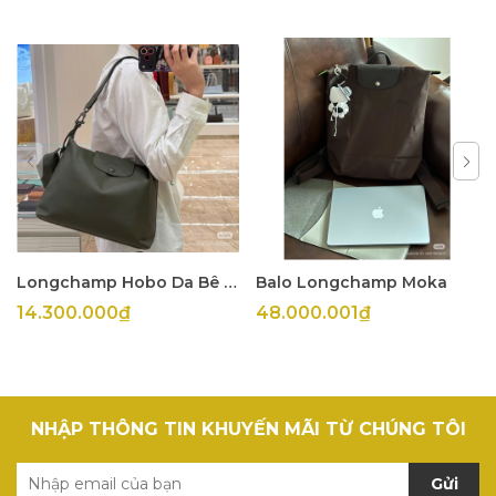
Longchamp Hobo Da Bê Olive
Balo Longchamp Moka
14.300.000₫
48.000.001₫
NHẬP THÔNG TIN KHUYẾN MÃI TỪ CHÚNG TÔI
Gửi