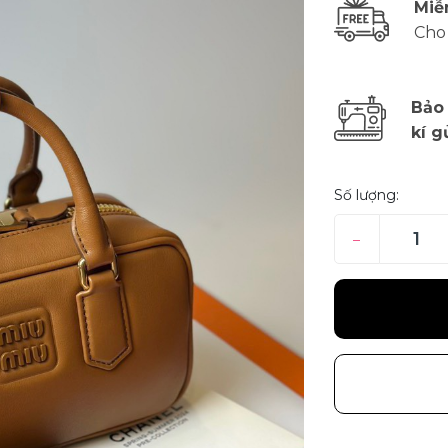
Miễ
Cho
Bảo
kí g
Số lượng:
–