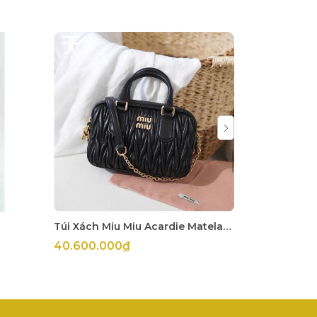
Túi Xách Miu Miu Acardie Matelasse Đen
Túi Miu Miu
40.600.000₫
55.800.00