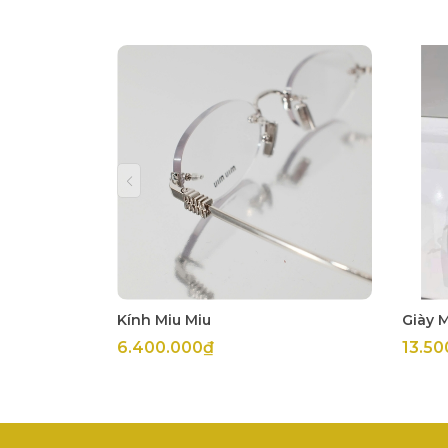
Kính Miu Miu
Giày 
6.400.000₫
13.50