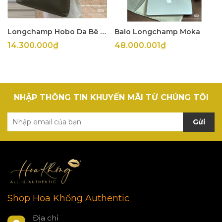
Longchamp Hobo Da Bê Olive
Balo Longchamp Moka
14.300.000₫
48.000.001₫
NHẬP THÔNG TIN KHUYẾN MÃI TỪ CHÚNG TÔI
Gửi
Shop Hoa Khổng Authentic
Địa chỉ