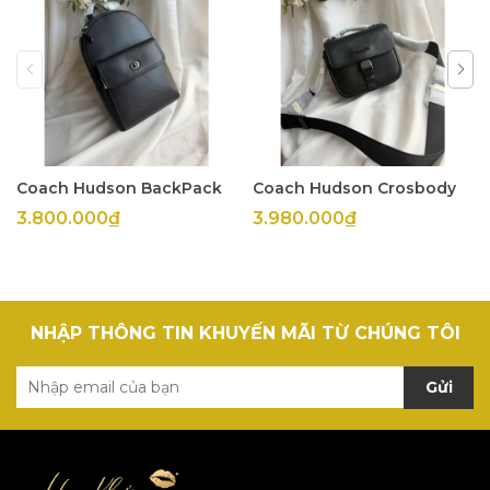
Coach Hudson BackPack
Coach Hudson Crosbody
3.800.000₫
3.980.000₫
NHẬP THÔNG TIN KHUYẾN MÃI TỪ CHÚNG TÔI
Gửi