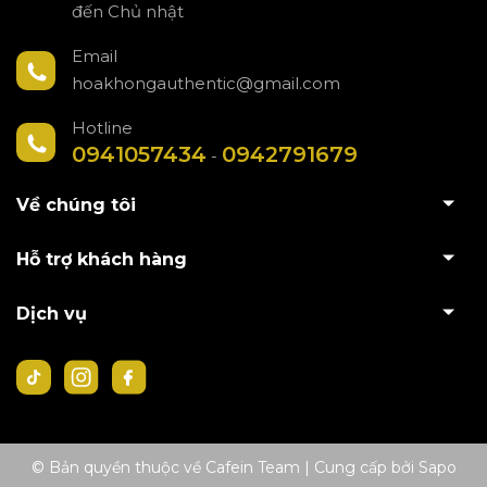
đến Chủ nhật
Email
hoakhongauthentic@gmail.com
Hotline
0941057434
0942791679
-
Về chúng tôi
Hỗ trợ khách hàng
Dịch vụ
© Bản quyền thuộc về Cafein Team
|
Cung cấp bởi
Sapo