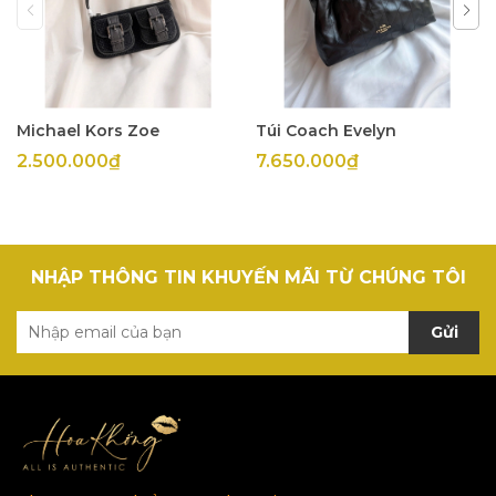
Michael Kors Zoe
Túi Coach Evelyn
2.500.000₫
7.650.000₫
NHẬP THÔNG TIN KHUYẾN MÃI TỪ CHÚNG TÔI
Gửi