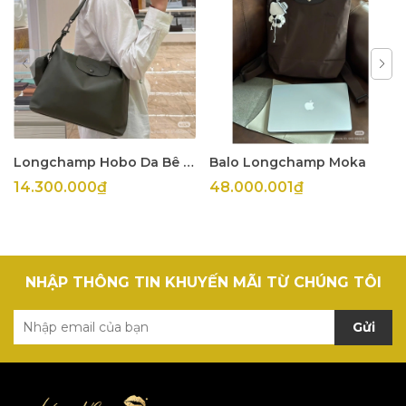
Longchamp Hobo Da Bê Olive
Balo Longchamp Moka
14.300.000₫
48.000.001₫
NHẬP THÔNG TIN KHUYẾN MÃI TỪ CHÚNG TÔI
Gửi