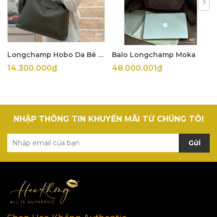
Longchamp Hobo Da Bê Olive
Balo Longchamp Moka
14.300.000₫
48.000.001₫
NHẬP THÔNG TIN KHUYẾN MÃI TỪ CHÚNG TÔI
Gửi