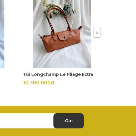
Túi Longchamp Le Pliage Extra
Túi Longch
10.300.000₫
11.800.00
Gửi