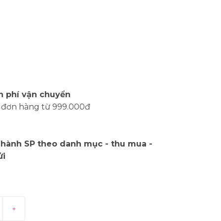
n phí vận chuyển
 đơn hàng từ 999.000đ
 hành SP theo danh mục - thu mua -
ửi
+