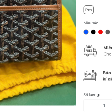
Pm
Màu sắc
Miễ
Cho
Bảo
kí g
Số lượng:
–