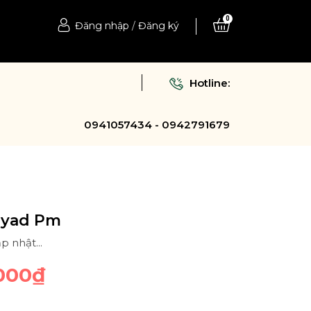
0
Đăng nhập
/
Đăng ký
Hotline:
0941057434 - 0942791679
oyad Pm
p nhật...
000₫