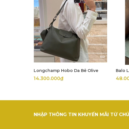
Longchamp Hobo Da Bê Olive
Balo 
14.300.000₫
48.0
NHẬP THÔNG TIN KHUYẾN MÃI TỪ CHÚ