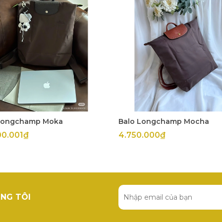
Longchamp Moka
Balo Longchamp Mocha
00.001₫
4.750.000₫
NG TÔI