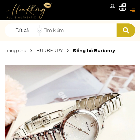
0
Tất cả
Trang chủ
BURBERRY
Đồng hồ Burberry