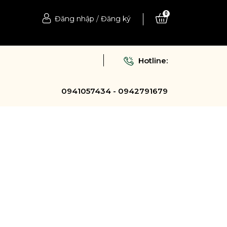
0
Đăng nhập
/
Đăng ký
Hotline:
0941057434 - 0942791679