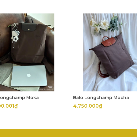
Longchamp Moka
Balo Longchamp Mocha
00.001₫
4.750.000₫