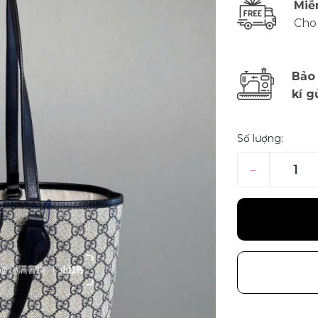
Miễ
Cho
Bảo
kí g
Số lượng:
–