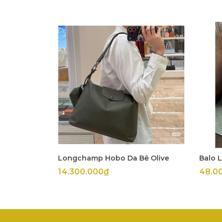
Longchamp Hobo Da Bê Olive
Balo 
14.300.000₫
48.0