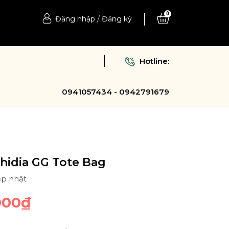
0
Đăng nhập
/
Đăng ký
Hotline:
0941057434 - 0942791679
hidia GG Tote Bag
ập nhật
000₫