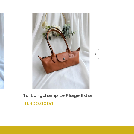
Túi Longchamp Le Pliage Extra
Túi Longch
10.300.000₫
11.800.00