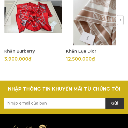
Khăn Burberry
Khăn Lụa Dior
3.900.000₫
12.500.000₫
NHẬP THÔNG TIN KHUYẾN MÃI TỪ CHÚNG TÔI
Gửi