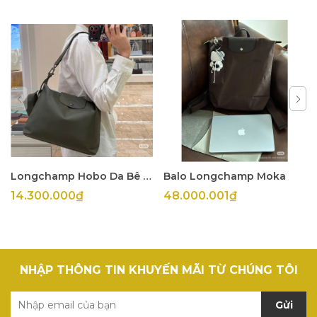
Longchamp Hobo Da Bê Olive
Balo Longchamp Moka
14.300.000₫
48.000.001₫
NHẬP THÔNG TIN KHUYẾN MÃI TỪ CHÚNG TÔI
Gửi