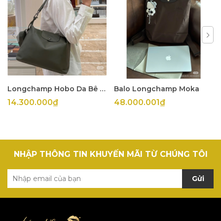
Longchamp Hobo Da Bê Olive
Balo Longchamp Moka
14.300.000₫
48.000.001₫
NHẬP THÔNG TIN KHUYẾN MÃI TỪ CHÚNG TÔI
Gửi