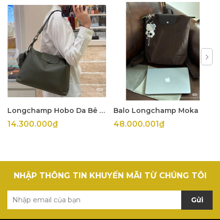
Longchamp Hobo Da Bê Olive
Balo Longchamp Moka
14.300.000₫
48.000.001₫
NHẬP THÔNG TIN KHUYẾN MÃI TỪ CHÚNG TÔI
Gửi