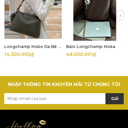
Longchamp Hobo Da Bê Olive
Balo Longchamp Moka
14.300.000₫
48.000.001₫
NHẬP THÔNG TIN KHUYẾN MÃI TỪ CHÚNG TÔI
Gửi