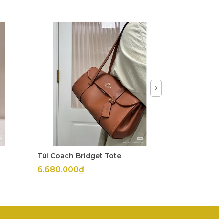
Túi Coach Bridget Tote
Trống Coac
6.680.000₫
6.800.000