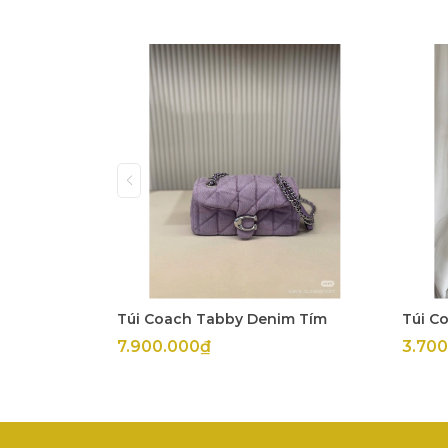
Túi Coach Tabby Denim Tím
Túi C
7.900.000₫
3.70