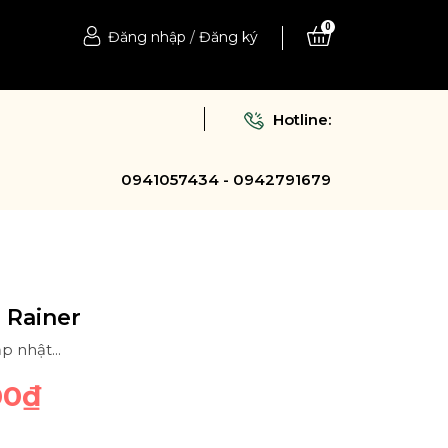
0
Đăng nhập
/
Đăng ký
Hotline:
0941057434 - 0942791679
 Rainer
p nhật...
00₫