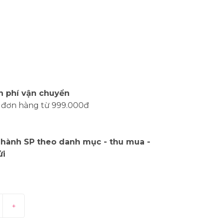
n phí vận chuyển
 đơn hàng từ 999.000đ
 hành SP theo danh mục - thu mua -
ửi
+