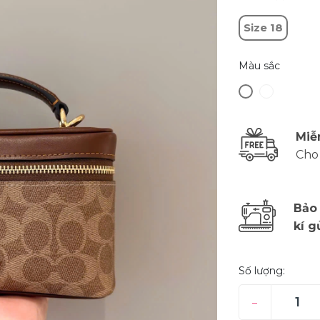
Size 18
Màu sắc
Miễ
Cho
Bảo
kí g
Số lượng:
–