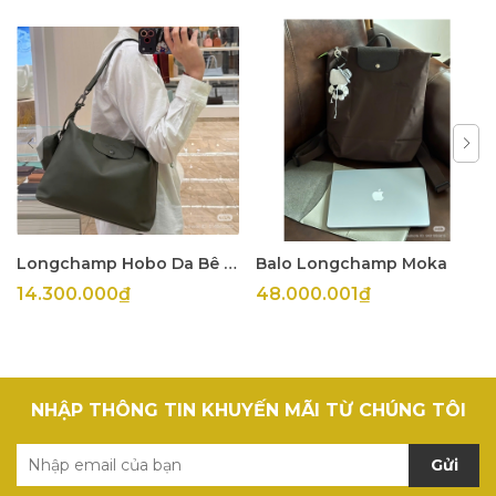
Longchamp Hobo Da Bê Olive
Balo Longchamp Moka
14.300.000₫
48.000.001₫
NHẬP THÔNG TIN KHUYẾN MÃI TỪ CHÚNG TÔI
Gửi