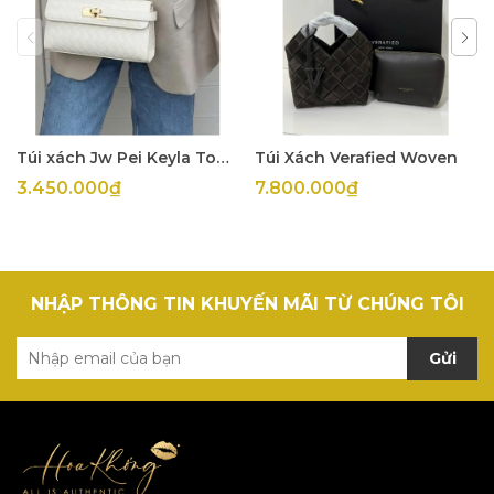
Túi xách Jw Pei Keyla Top Handle
Túi Xách Verafied Woven
3.450.000₫
7.800.000₫
NHẬP THÔNG TIN KHUYẾN MÃI TỪ CHÚNG TÔI
Gửi