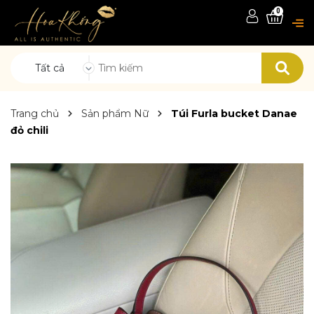
0
Tất cả
Trang chủ
Sản phẩm Nữ
Túi Furla bucket Danae
đỏ chili