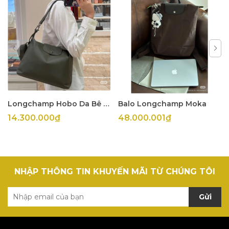
Longchamp Hobo Da Bê Olive
Balo Longchamp Moka
14.300.000₫
48.000.001₫
NHẬP THÔNG TIN KHUYẾN MÃI TỪ CHÚNG TÔI
Gửi