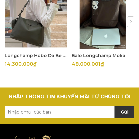
Longchamp Hobo Da Bê Olive
Balo Longchamp Moka
14.300.000₫
48.000.001₫
NHẬP THÔNG TIN KHUYẾN MÃI TỪ CHÚNG TÔI
Gửi