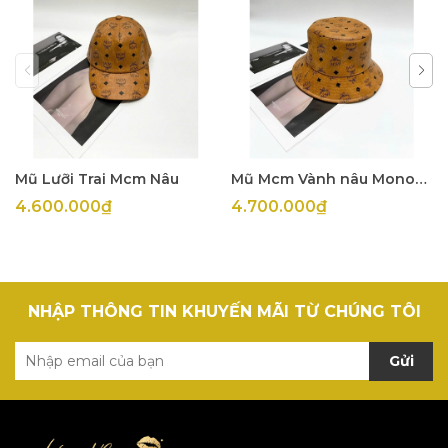
Mũ Lưỡi Trai Mcm Nâu
Mũ Mcm Vành nâu Monogram
4.600.000₫
4.700.000₫
NHẬP THÔNG TIN KHUYẾN MÃI TỪ CHÚNG TÔI
Gửi