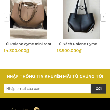
Túi Polene cyme mini root
Túi xách Polene Cyme
14.300.000₫
13.500.000₫
NHẬP THÔNG TIN KHUYẾN MÃI TỪ CHÚNG TÔI
Gửi