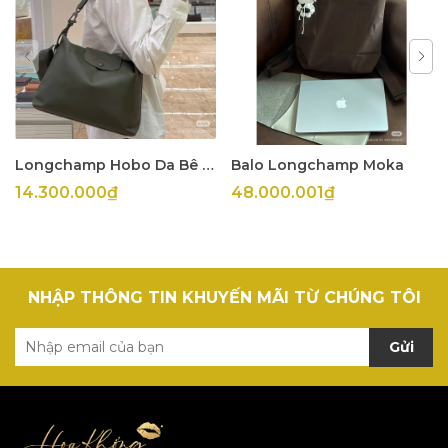
Longchamp Hobo Da Bê Olive
Balo Longchamp Moka
14.300.000₫
48.000.001₫
NHẬP THÔNG TIN KHUYẾN MÃI TỪ CHÚNG TÔI
Gửi