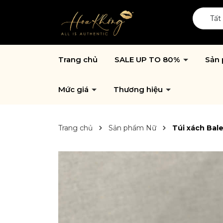
Tất
Trang chủ
SALE UP TO 80%
Sản
Mức giá
Thương hiệu
Trang chủ
Sản phẩm Nữ
Túi xách Bal