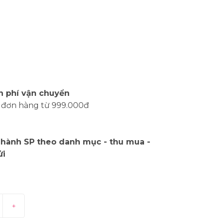
n phí vận chuyển
 đơn hàng từ 999.000đ
 hành SP theo danh mục - thu mua -
ửi
+