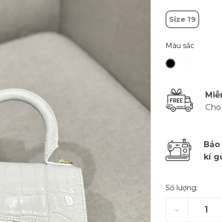
Size 19
Màu sắc
Miễ
Cho
Bảo
kí g
Số lượng:
–