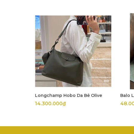
Longchamp Hobo Da Bê Olive
Balo 
14.300.000₫
48.0