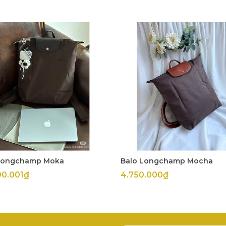
Longchamp Moka
Balo Longchamp Mocha
00.001₫
4.750.000₫