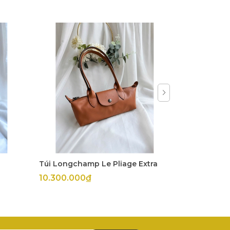
Túi Longchamp Le Pliage Extra
Túi Longch
10.300.000₫
11.800.00