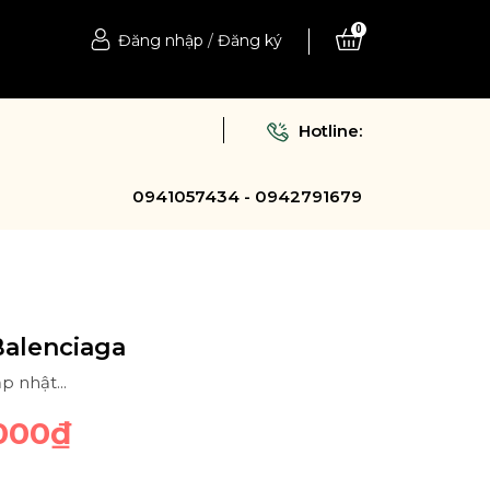
0
Đăng nhập
/
Đăng ký
Hotline:
0941057434 - 0942791679
Balenciaga
p nhật...
000₫