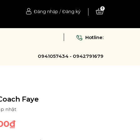
0
Đăng nhập
/
Đăng ký
Hotline:
0941057434 - 0942791679
Coach Faye
ập nhật
000₫