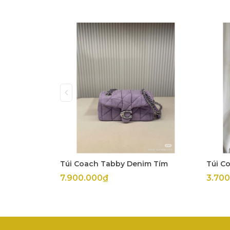
Túi Coach Tabby Denim Tím
Túi C
7.900.000₫
3.70