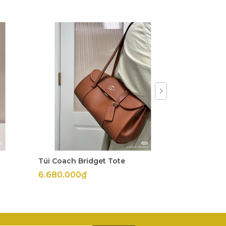
Túi Coach Bridget Tote
Trống Coac
6.680.000₫
6.800.000