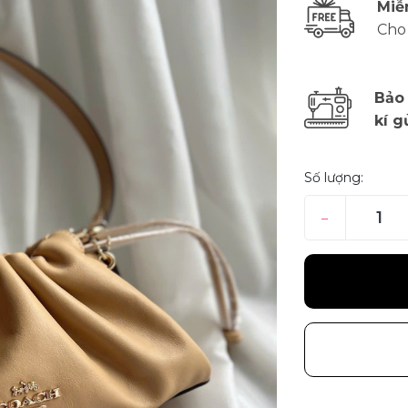
Miễ
Cho
Bảo
kí g
Số lượng:
–