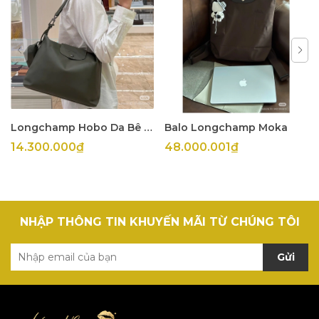
Longchamp Hobo Da Bê Olive
Balo Longchamp Moka
14.300.000₫
48.000.001₫
NHẬP THÔNG TIN KHUYẾN MÃI TỪ CHÚNG TÔI
Gửi