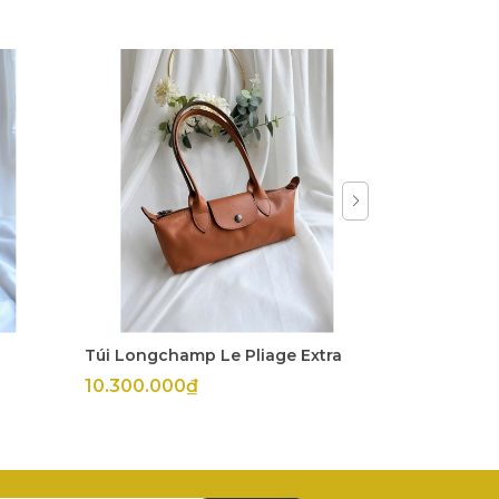
Túi Longchamp Le Pliage Extra
Túi Longch
10.300.000₫
11.800.00