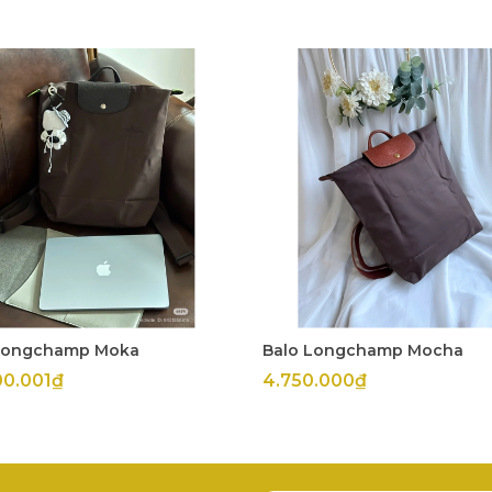
Longchamp Moka
Balo Longchamp Mocha
00.001₫
4.750.000₫