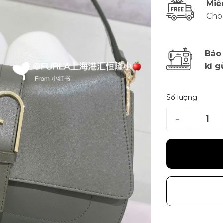
Miễ
Cho
Bảo
kí g
Số lượng:
–