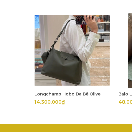
Longchamp Hobo Da Bê Olive
Balo 
14.300.000₫
48.0