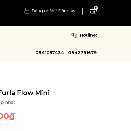
0
Đăng nhập
/
Đăng ký
Hotline:
0941057434 - 0942791679
Furla Flow Mini
ập nhật
000₫