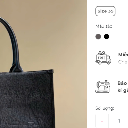
Size 35
Màu sắc
Miễ
Cho
Bảo
kí g
Số lượng:
–