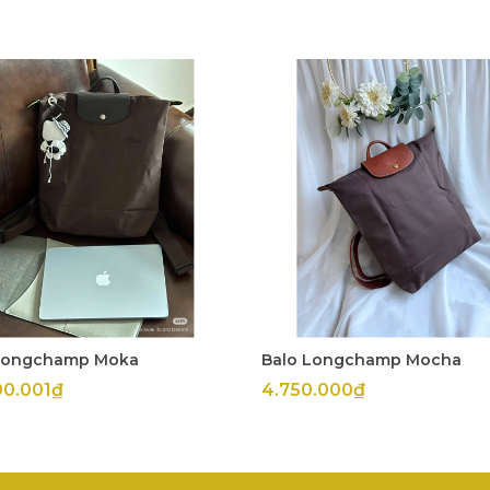
Longchamp Moka
Balo Longchamp Mocha
00.001₫
4.750.000₫