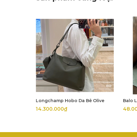
Longchamp Hobo Da Bê Olive
Balo 
14.300.000₫
48.0