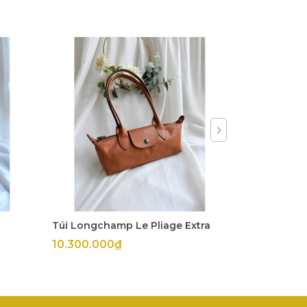
Túi Longchamp Le Pliage Extra
Túi Longch
10.300.000₫
11.800.00