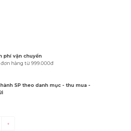
n phí vận chuyển
 đơn hàng từ 999.000đ
 hành SP theo danh mục - thu mua -
ửi
+