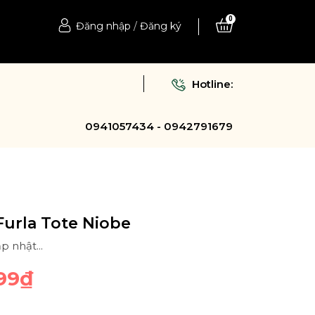
0
Đăng nhập
/
Đăng ký
Hotline:
0941057434 - 0942791679
Furla Tote Niobe
p nhật...
99₫