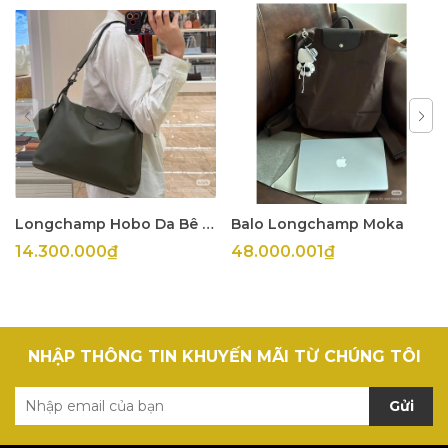
Longchamp Hobo Da Bê Olive
Balo Longchamp Moka
14.300.000₫
48.000.001₫
NHẬP THÔNG TIN KHUYẾN MÃI TỪ CHÚNG TÔI
Gửi