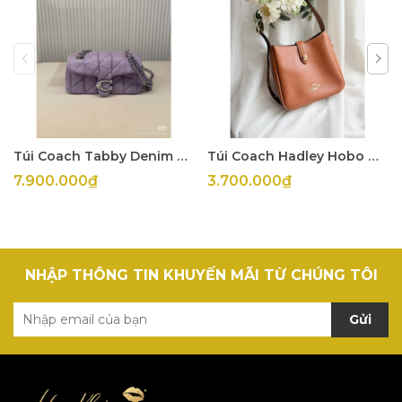
Túi Coach Tabby Denim Tím
Túi Coach Hadley Hobo Mini
7.900.000₫
3.700.000₫
NHẬP THÔNG TIN KHUYẾN MÃI TỪ CHÚNG TÔI
Gửi