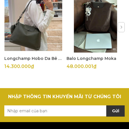
Longchamp Hobo Da Bê Olive
Balo Longchamp Moka
14.300.000₫
48.000.001₫
NHẬP THÔNG TIN KHUYẾN MÃI TỪ CHÚNG TÔI
Gửi