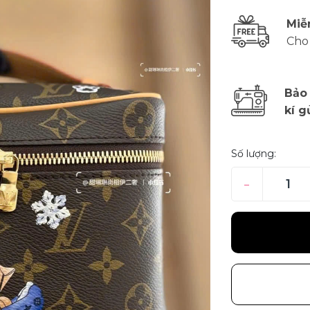
Miễ
Cho
Bảo
kí g
Số lượng:
–