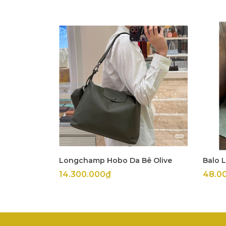
Longchamp Hobo Da Bê Olive
Balo 
14.300.000₫
48.0