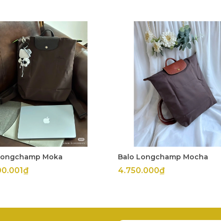
Longchamp Moka
Balo Longchamp Mocha
00.001₫
4.750.000₫