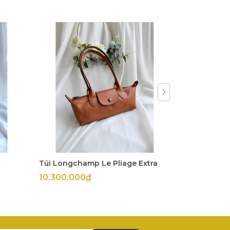
Túi Longchamp Le Pliage Extra
Túi Longch
10.300.000₫
11.800.00