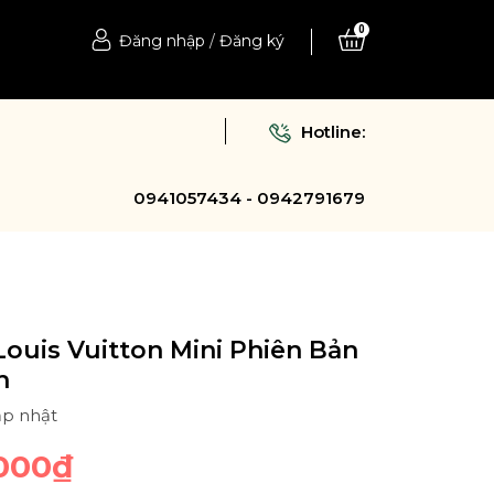
0
Đăng nhập
/
Đăng ký
Hotline:
0941057434 - 0942791679
Louis Vuitton Mini Phiên Bản
h
ập nhật
.000₫