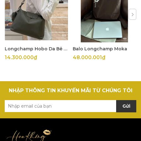
Longchamp Hobo Da Bê Olive
Balo Longchamp Moka
14.300.000₫
48.000.001₫
NHẬP THÔNG TIN KHUYẾN MÃI TỪ CHÚNG TÔI
Gửi