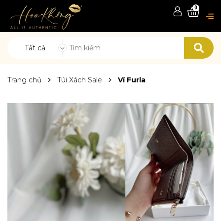
0
Tất cả
Trang chủ
Túi Xách Sale
Ví Furla