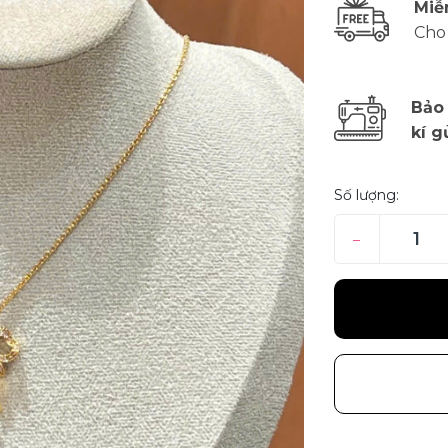
Miễ
Cho
Bảo
kí g
Số lượng:
–