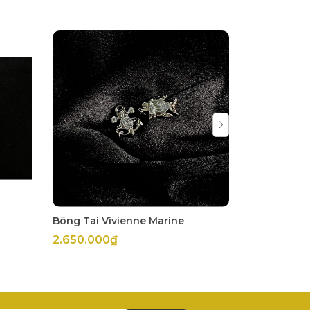
Bông Tai Vivienne Marine
Set Vivienn
2.650.000₫
4.400.00