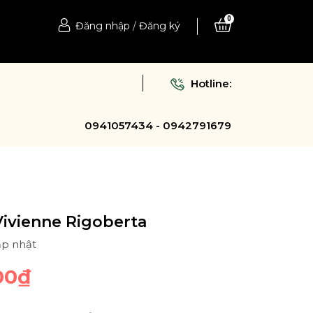
0
Đăng nhập
/
Đăng ký
Hotline:
0941057434 - 0942791679
ivienne Rigoberta
ập nhật
00₫