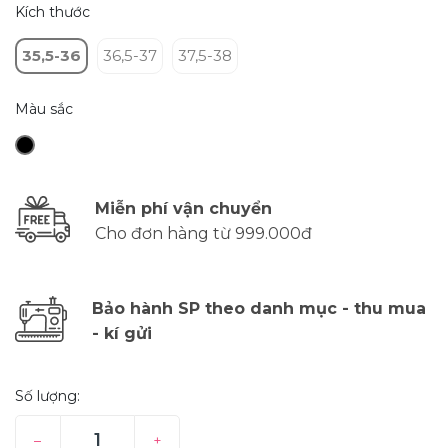
Kích thước
35,5-36
36,5-37
37,5-38
Màu sắc
Miễn phí vận chuyển
Cho đơn hàng từ 999.000đ
Bảo hành SP theo danh mục - thu mua
- kí gửi
Số lượng:
–
+