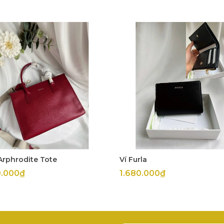
Arphrodite Tote
Ví Furla
0.000₫
1.680.000₫