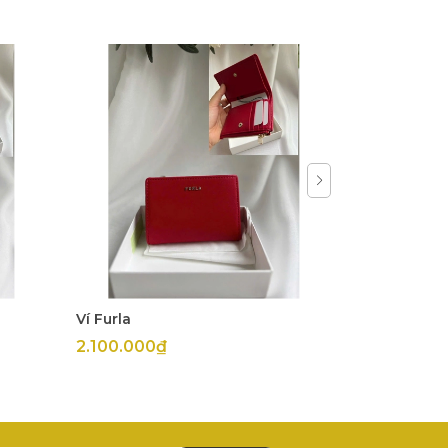
Ví Furla
Ví Furla
2.100.000₫
1.980.000