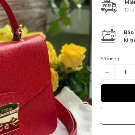
Miễ
Cho
Bảo
kí g
Số lượng:
–