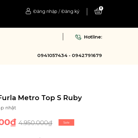
0
Đăng nhập
/
Đăng ký
Hotline:
0941057434 - 0942791679
Furla Metro Top S Ruby
ập nhật
000₫
4.950.000₫
Sale