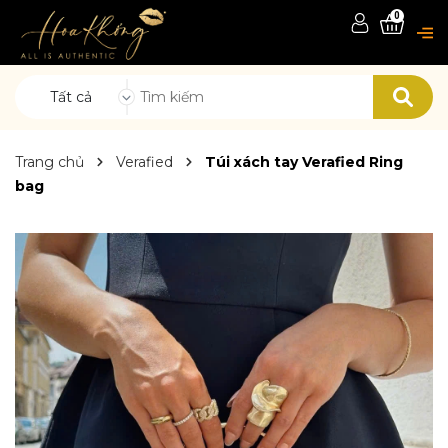
0
Tất cả
Trang chủ
Verafied
Túi xách tay Verafied Ring
bag